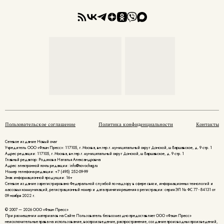
Пользовательское соглашение
Политика конфиденциальности
Контакты
Сетевое издание Новый очаг
Учредитель ООО «Фэшн Пресс»: 117105, г. Москва, вн.тер.г. муниципальный округ Донской, ш Варшавское, д. 9 стр. 1
Адрес редакции: 117105, г. Москва, вн.тер.г. муниципальный округ Донской, ш Варшавское, д. 9 стр. 1
Главный редактор: Родикова Наталья Александровна
Адрес электронной почты редакции: info@novochag.ru
Номер телефона редакции: +7 (495) 252-09-99
Знак информационной продукции: 16+
Cетевое издание зарегистрировано Федеральной службой по надзору в сфере связи, информационных технологий и
массовых коммуникаций, регистрационный номер и дата принятия решения о регистрации: серия ЭЛ № ФС 77 - 84131 от
09 ноября 2022 г.
© 2007 — 2026 ООО «Фэшн Пресс»
При размещении материалов на Сайте Пользователь безвозмездно предоставляет ООО «Фэшн Пресс»
неисключительные права на использование, воспроизведение, распространение, создание производных произведений,