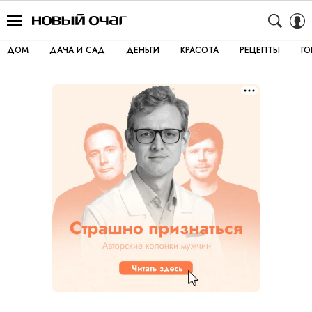
ДОМ
ДАЧА И САД
ДЕНЬГИ
КРАСОТА
РЕЦЕПТЫ
Г