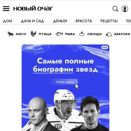
ДОМ
ДАЧА И САД
ДЕНЬГИ
КРАСОТА
РЕЦЕПТЫ
Г
🐂
🐓
🐟
🍅
🌮
МЯСО
ПТИЦА
РЫБА
ОВОЩИ
ЗАКУСКИ