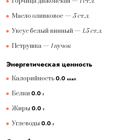
Горчица дижонская
—
1 ст.л.
Масло оливковое
—
5 ст.л.
Уксус белый винный
—
1.5 ст.л.
Петрушка
—
1 пучок
Энергетическая ценность
0.0
Калорийность
ккал
0.0
Белки
г
0.0
Жиры
г
0.0
Углеводы
г