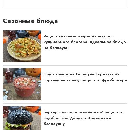
Сезонные блюда
Рецепт тыквенно-сырной пасты от
кулинарного блогера: идеальное блюдо
на Хеллоуин
Приготовьте на Хеллоуин «кровавый»
горячий шоколад: рецепт от фуд-блогера
Бургер с мясом и осьминогом: рецепт от
фуд-блогера Даниэля Хоменока к
Хеллоуину