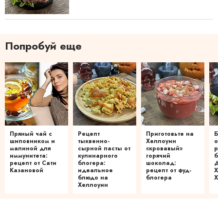
Попробуй еще
Пряный чай с
Рецепт
Приготовьте на
Б
шиповником и
тыквенно-
Хеллоуин
о
малиной для
сырной пасты от
«кровавый»
р
иммунитета:
кулинарного
горячий
б
рецепт от Сати
блогера:
шоколад:
Д
Казановой
идеальное
рецепт от фуд-
Х
блюдо на
блогера
Х
Хеллоуин