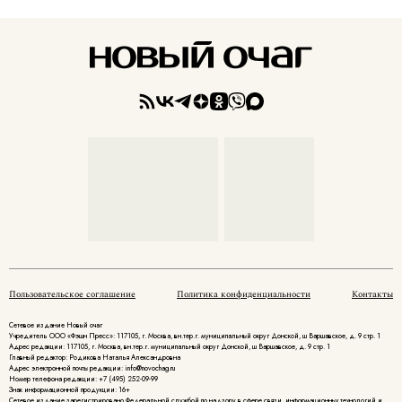
Пользовательское соглашение
Политика конфиденциальности
Контакты
Сетевое издание Новый очаг
Учредитель ООО «Фэшн Пресс»: 117105, г. Москва, вн.тер.г. муниципальный округ Донской, ш Варшавское, д. 9 стр. 1
Адрес редакции: 117105, г. Москва, вн.тер.г. муниципальный округ Донской, ш Варшавское, д. 9 стр. 1
Главный редактор: Родикова Наталья Александровна
Адрес электронной почты редакции: info@novochag.ru
Номер телефона редакции: +7 (495) 252-09-99
Знак информационной продукции: 16+
Cетевое издание зарегистрировано Федеральной службой по надзору в сфере связи, информационных технологий и