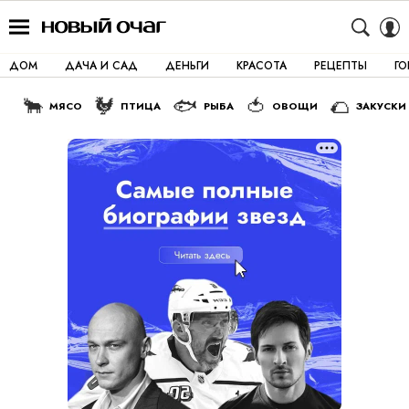
ДОМ
ДАЧА И САД
ДЕНЬГИ
КРАСОТА
РЕЦЕПТЫ
Г
🐂
🐓
🐟
🍅
🌮
МЯСО
ПТИЦА
РЫБА
ОВОЩИ
ЗАКУСКИ