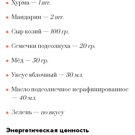
Хурма
—
1 шт.
Мандарин
—
2 шт.
Сыр козий
—
100 гр.
Семечки подсолнуха
—
20 гр.
Мёд
—
50 гр.
Уксус яблочный
—
30 мл.
Масло подсолнечное нерафинированное
—
40 мл.
Зелень
—
по вкусу
Энергетическая ценность