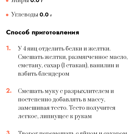
0.0
Жиры
г
0.0
Углеводы
г
Способ приготовления
1.
У 4 яиц отделить белки и желтки.
Смешать желтки, размягченное масло,
сметану, сахар (1 стакан), ванилин и
взбить блендером
2.
Смешать муку с разрыхлителем и
постепенно добавлять в массу,
замешивая тесто. Тесто получится
легкое, липнущее к рукам
3.
Творог перемешать с яйцом и сахаром