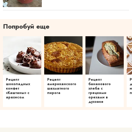
Попробуй еще
Рецепт
Рецепт
Рецепт
Р
шоколадных
американского
бананового
конфет
шахматного
хлеба с
и
«Каштаны» с
пирога
грецкими
п
арахисом
орехами в
духовке