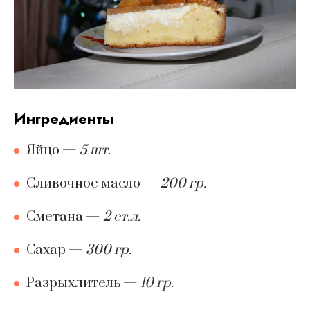
ингредиенты
Яйцо
—
5 шт.
Сливочное масло
—
200 гр.
Сметана
—
2 ст.л.
Сахар
—
300 гр.
Разрыхлитель
—
10 гр.