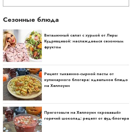
Сезонные блюда
Витаминный салат с хурмой от Леры
Кудрявцевой: наслаждаемся сезонным
фруктом
Рецепт тыквенно-сырной пасты от
кулинарного блогера: идеальное блюдо
на Хеллоуин
Приготовьте на Хеллоуин «кровавый»
горячий шоколад: рецепт от фуд-блогера