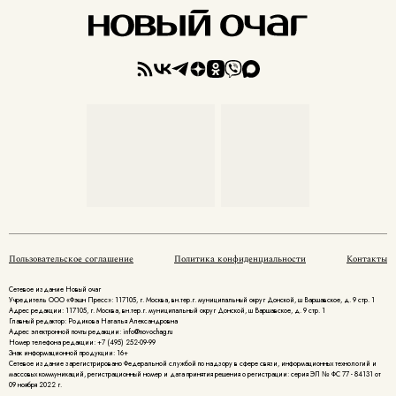
Пользовательское соглашение
Политика конфиденциальности
Контакты
Сетевое издание Новый очаг
Учредитель ООО «Фэшн Пресс»: 117105, г. Москва, вн.тер.г. муниципальный округ Донской, ш Варшавское, д. 9 стр. 1
Адрес редакции: 117105, г. Москва, вн.тер.г. муниципальный округ Донской, ш Варшавское, д. 9 стр. 1
Главный редактор: Родикова Наталья Александровна
Адрес электронной почты редакции: info@novochag.ru
Номер телефона редакции: +7 (495) 252-09-99
Знак информационной продукции: 16+
Cетевое издание зарегистрировано Федеральной службой по надзору в сфере связи, информационных технологий и
массовых коммуникаций, регистрационный номер и дата принятия решения о регистрации: серия ЭЛ № ФС 77 - 84131 от
09 ноября 2022 г.