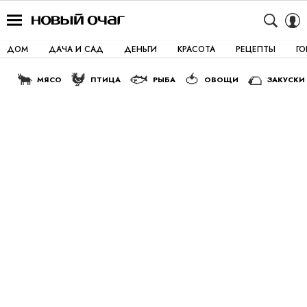
ДОМ
ДАЧА И САД
ДЕНЬГИ
КРАСОТА
РЕЦЕПТЫ
Г
🐂
🐓
🐟
🍅
🌮
МЯСО
ПТИЦА
РЫБА
ОВОЩИ
ЗАКУСКИ