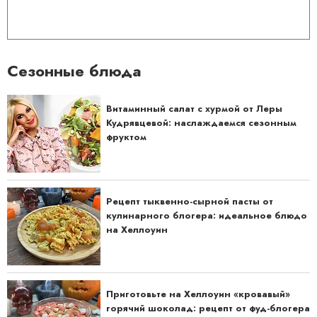
Сезонные блюда
Витаминный салат с хурмой от Леры
Кудрявцевой: наслаждаемся сезонным
фруктом
Рецепт тыквенно-сырной пасты от
кулинарного блогера: идеальное блюдо
на Хеллоуин
Приготовьте на Хеллоуин «кровавый»
горячий шоколад: рецепт от фуд-блогера