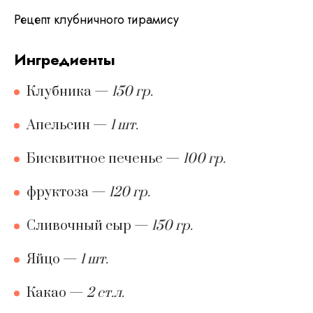
Рецепт клубничного тирамису
ингредиенты
Клубника
—
150 гр.
Апельсин
—
1 шт.
Бисквитное печенье
—
100 гр.
фруктоза
—
120 гр.
Сливочный сыр
—
150 гр.
Яйцо
—
1 шт.
Какао
—
2 ст.л.