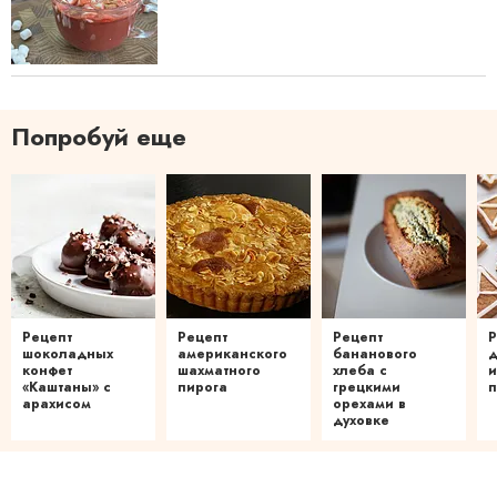
Попробуй еще
Рецепт
Рецепт
Рецепт
Р
шоколадных
американского
бананового
конфет
шахматного
хлеба с
и
«Каштаны» с
пирога
грецкими
п
арахисом
орехами в
духовке