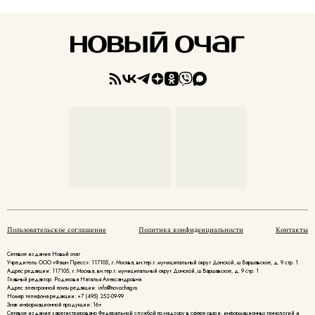
Пользовательское соглашение
Политика конфиденциальности
Контакты
Сетевое издание Новый очаг
Учредитель ООО «Фэшн Пресс»: 117105, г. Москва, вн.тер.г. муниципальный округ Донской, ш Варшавское, д. 9 стр. 1
Адрес редакции: 117105, г. Москва, вн.тер.г. муниципальный округ Донской, ш Варшавское, д. 9 стр. 1
Главный редактор: Родикова Наталья Александровна
Адрес электронной почты редакции: info@novochag.ru
Номер телефона редакции: +7 (495) 252-09-99
Знак информационной продукции: 16+
Cетевое издание зарегистрировано Федеральной службой по надзору в сфере связи, информационных технологий и