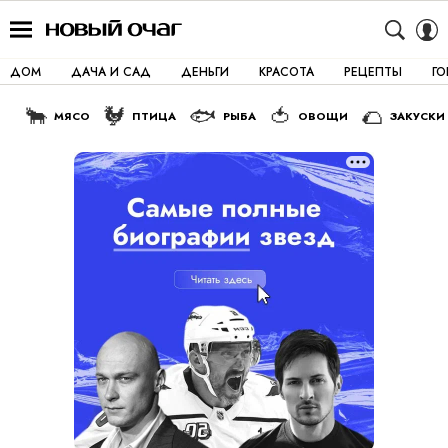
ДОМ
ДАЧА И САД
ДЕНЬГИ
КРАСОТА
РЕЦЕПТЫ
Г
🐂
🐓
🐟
🍅
🌮
МЯСО
ПТИЦА
РЫБА
ОВОЩИ
ЗАКУСКИ