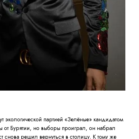
нут экологической партией «Зелёные» кандидатом
ы от Бурятии, но выборы проиграл, он набрал
ст снова решил вернуться в столицу. К тому же