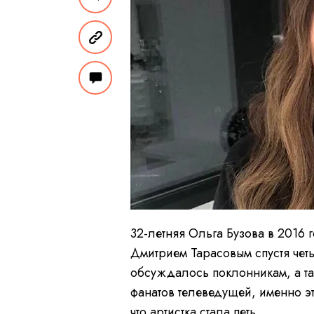
32-летняя Ольга Бузова в 2016 
Дмитрием Тарасовым спустя четы
обсуждалось поклонникам, а т
фанатов телеведущей, именно э
что артистка стала петь.