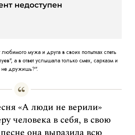
 любимого мужа и друга в своих попытках спеть
ев", а в ответ услышала только смех, сарказм и
й не дружишь?".
есня «А люди не верили»
ру человека в себя, в свою
 песне она выразила всю