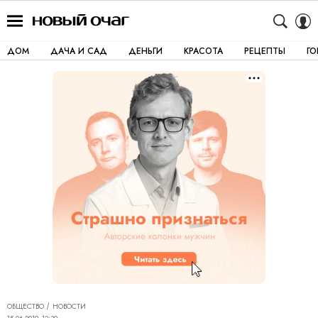
ДОМ
ДАЧА И САД
ДЕНЬГИ
КРАСОТА
РЕЦЕПТЫ
Г
ОБЩЕСТВО
НОВОСТИ