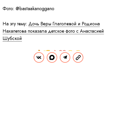
Фото: @bastaakanoggano
На эту тему:
Дочь Веры Глаголевой и Родиона
Нахапетова показала детское фото с Анастасией
Шубской
Поделиться
Комментарии
Вы уже сейчас можете ответить автору анонимно. Если хотите комментировать
под своим именем и следить за дискуссией —
войдите
или
зарегистрируйтесь