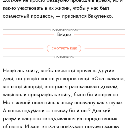
как-то участвовать в их жизни, чтобы у нас был
совместный процесс», — признался Вакуленко.
ПРОДОЛЖЕНИЕ НИЖЕ
Видео
V
i
d
СМОТРЕТЬ ЕЩЕ
e
o
P
ПРОДОЛЖЕНИЕ
l
a
y
e
Написать книгу, чтобы ее могли прочесть другие
r
i
s
дети, он решил после уговоров тещи: «Она сказала,
l
o
a
что если истории, которые я рассказываю дочкам,
d
i
записать и превратить в книгу, было бы интересно.
n
g
.
Мы с женой отнеслись к этому поначалу как к шутке.
А потом подумали — почему бы и нет? Детский
разум и запросы складываются из определенных
образов. И мне, когда я придумал летучую мышку,