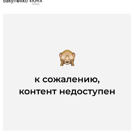
Вакуленко «
КМ
».