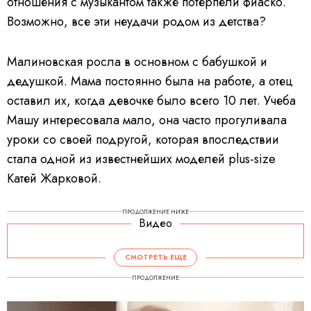
отношения с музыкантом также потерпели фиаско.
Возможно, все эти неудачи родом из детства?
Малиновская росла в основном с бабушкой и
дедушкой. Мама постоянно была на работе, а отец
оставил их, когда девочке было всего 10 лет. Учеба
Машу интересовала мало, она часто прогуливала
уроки со своей подругой, которая впоследствии
стала одной из известнейших моделей plus-size
Катей Жарковой.
ПРОДОЛЖЕНИЕ НИЖЕ
Видео
V
i
d
СМОТРЕТЬ ЕЩЕ
e
o
P
ПРОДОЛЖЕНИЕ
l
a
y
e
r