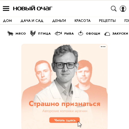
ДОМ
ДАЧА И САД
ДЕНЬГИ
КРАСОТА
РЕЦЕПТЫ
Г
🐂
🐓
🐟
🍅
🌮
МЯСО
ПТИЦА
РЫБА
ОВОЩИ
ЗАКУСКИ