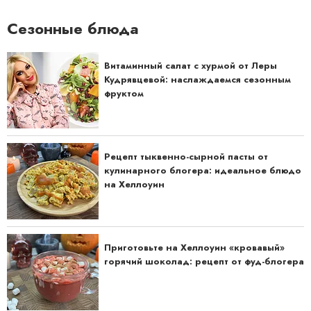
Сезонные блюда
Витаминный салат с хурмой от Леры
Кудрявцевой: наслаждаемся сезонным
фруктом
Рецепт тыквенно-сырной пасты от
кулинарного блогера: идеальное блюдо
на Хеллоуин
Приготовьте на Хеллоуин «кровавый»
горячий шоколад: рецепт от фуд-блогера