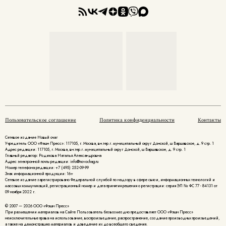
Пользовательское соглашение
Политика конфиденциальности
Контакты
Сетевое издание Новый очаг
Учредитель ООО «Фэшн Пресс»: 117105, г. Москва, вн.тер.г. муниципальный округ Донской, ш Варшавское, д. 9 стр. 1
Адрес редакции: 117105, г. Москва, вн.тер.г. муниципальный округ Донской, ш Варшавское, д. 9 стр. 1
Главный редактор: Родикова Наталья Александровна
Адрес электронной почты редакции: info@novochag.ru
Номер телефона редакции: +7 (495) 252-09-99
Знак информационной продукции: 16+
Cетевое издание зарегистрировано Федеральной службой по надзору в сфере связи, информационных технологий и
массовых коммуникаций, регистрационный номер и дата принятия решения о регистрации: серия ЭЛ № ФС 77 - 84131 от
09 ноября 2022 г.
© 2007 — 2026 ООО «Фэшн Пресс»
При размещении материалов на Сайте Пользователь безвозмездно предоставляет ООО «Фэшн Пресс»
неисключительные права на использование, воспроизведение, распространение, создание производных произведений,
а также на демонстрацию материалов и доведение их до всеобщего сведения.