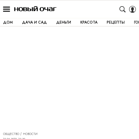
ДОМ
ДАЧА И САД
ДЕНЬГИ
КРАСОТА
РЕЦЕПТЫ
Г
ОБЩЕСТВО
НОВОСТИ