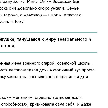
 одну дочку, Инну. Отчим Высоцкой был
сска они довольно скоро уехали. Семье
 города, а девочкам — школы. Аттестат о
чала в Баку.
евушка, тянущаяся к миру театрального и
 сцене.
енная жена военного старой, советской школы,
мств ее талантливая дочь в столичный вуз просто
очку мечты, она посоветовала отправиться для
к своим желаниям, страшно волновалась и
 способностях, критиковала сама себя, и даже