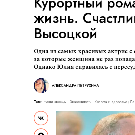
Курортный ром
жизнь. Счастл
Высоцкой
Одна из самых красивых актрис с 
за которые женщина не раз попада
Однако Юлия справилась с пересуд
АЛЕКСАНДРА ПЕТРУХИНА
Теги:
Наши звезды
Знаменитости
Красота и здоровье
Ла