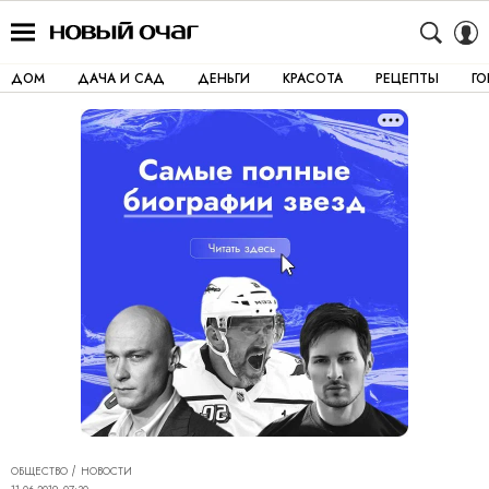
ДОМ
ДАЧА И САД
ДЕНЬГИ
КРАСОТА
РЕЦЕПТЫ
Г
ОБЩЕСТВО
НОВОСТИ