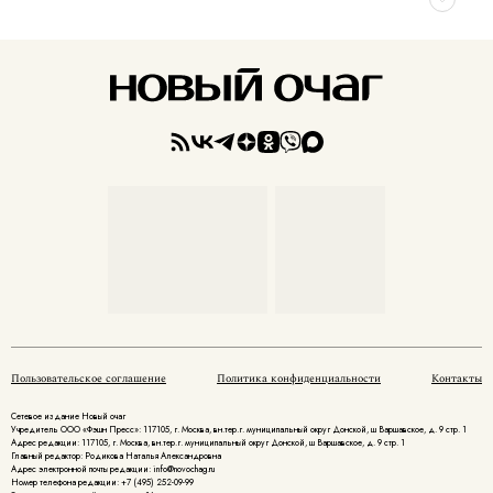
Пользовательское соглашение
Политика конфиденциальности
Контакты
Сетевое издание Новый очаг
Учредитель ООО «Фэшн Пресс»: 117105, г. Москва, вн.тер.г. муниципальный округ Донской, ш Варшавское, д. 9 стр. 1
Адрес редакции: 117105, г. Москва, вн.тер.г. муниципальный округ Донской, ш Варшавское, д. 9 стр. 1
Главный редактор: Родикова Наталья Александровна
Адрес электронной почты редакции: info@novochag.ru
Номер телефона редакции: +7 (495) 252-09-99