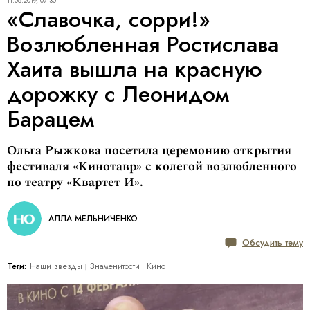
11.06.2019, 07:30
«Славочка, сорри!»
Возлюбленная Ростислава
Хаита вышла на красную
дорожку с Леонидом
Барацем
Ольга Рыжкова посетила церемонию открытия
фестиваля «Кинотавр» с колегой возлюбленного
по театру «Квартет И».
АЛЛА МЕЛЬНИЧЕНКО
Обсудить тему
Теги:
Наши звезды
Знаменитости
Кино