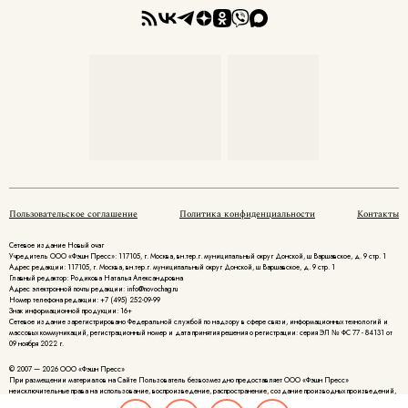
Пользовательское соглашение
Политика конфиденциальности
Контакты
Сетевое издание Новый очаг
Учредитель ООО «Фэшн Пресс»: 117105, г. Москва, вн.тер.г. муниципальный округ Донской, ш Варшавское, д. 9 стр. 1
Адрес редакции: 117105, г. Москва, вн.тер.г. муниципальный округ Донской, ш Варшавское, д. 9 стр. 1
Главный редактор: Родикова Наталья Александровна
Адрес электронной почты редакции: info@novochag.ru
Номер телефона редакции: +7 (495) 252-09-99
Знак информационной продукции: 16+
Cетевое издание зарегистрировано Федеральной службой по надзору в сфере связи, информационных технологий и
массовых коммуникаций, регистрационный номер и дата принятия решения о регистрации: серия ЭЛ № ФС 77 - 84131 от
09 ноября 2022 г.
© 2007 — 2026 ООО «Фэшн Пресс»
При размещении материалов на Сайте Пользователь безвозмездно предоставляет ООО «Фэшн Пресс»
неисключительные права на использование, воспроизведение, распространение, создание производных произведений,
а также на демонстрацию материалов и доведение их до всеобщего сведения.