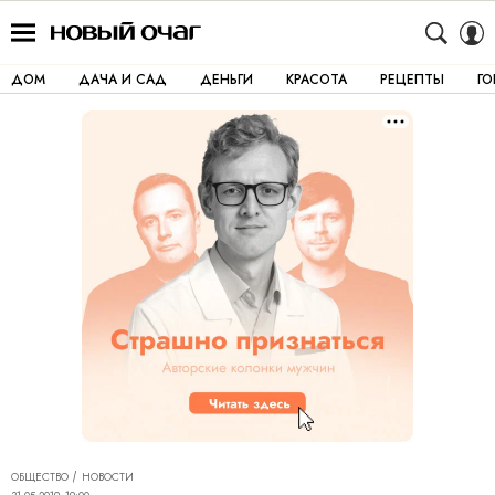
ДОМ
ДАЧА И САД
ДЕНЬГИ
КРАСОТА
РЕЦЕПТЫ
Г
ОБЩЕСТВО
НОВОСТИ