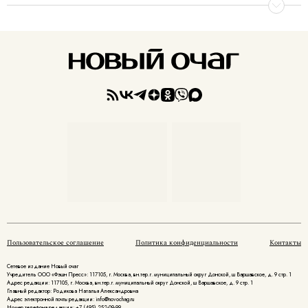
Пользовательское соглашение
Политика конфиденциальности
Контакты
Сетевое издание Новый очаг
Учредитель ООО «Фэшн Пресс»: 117105, г. Москва, вн.тер.г. муниципальный округ Донской, ш Варшавское, д. 9 стр. 1
Адрес редакции: 117105, г. Москва, вн.тер.г. муниципальный округ Донской, ш Варшавское, д. 9 стр. 1
Главный редактор: Родикова Наталья Александровна
Адрес электронной почты редакции: info@novochag.ru
Номер телефона редакции: +7 (495) 252-09-99