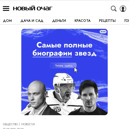
ДОМ
ДАЧА И САД
ДЕНЬГИ
КРАСОТА
РЕЦЕПТЫ
Г
ОБЩЕСТВО
НОВОСТИ