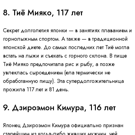
8. Тиё Мияко, 117 лет
Секрет долголетия японки — в занятиях плаванием и
горнолыжным спортом. А также — в традиционной
японской диете. До самых последних лет Тиё могла
встать на лыжи и съехать с горного склона. В пище
Тиё Мияко предпочитала рис и рыбу, а позже
увлеклась сыроедением (ела термически не
обработанную пищу). Эта супердолгожительница
прожила 117 лет и 81 день.
9. Дзироэмон Кимура, 116 лет
Японец Дзироэмон Кимура официально признан
старейшим из когда-либо живших мужчин, чей