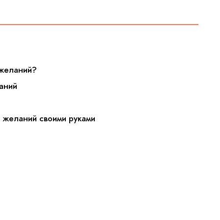
 желаний?
аний
у желаний своими руками