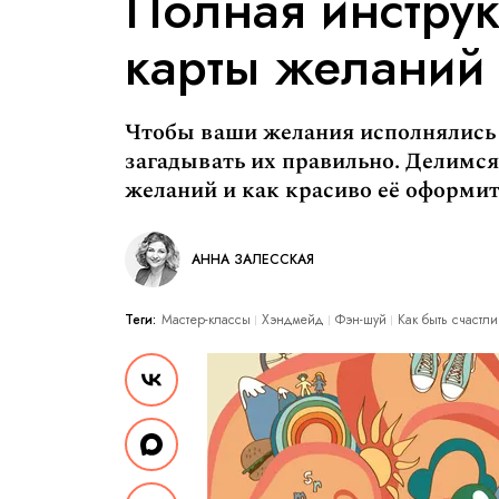
Полная инстру
карты желаний
Чтобы ваши желания исполнялись т
загадывать их правильно. Делимся
желаний и как красиво её оформит
АННА ЗАЛЕССКАЯ
Теги:
Мастер-классы
Хэндмейд
Фэн-шуй
Как быть счастл