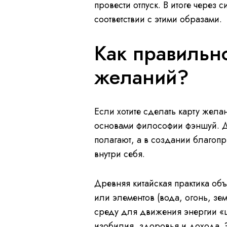
провести отпуск. В итоге через 
соответствии с этими образами.
Как правильно
желаний?
Если хотите сделать карту жела
основами философии фэншуй. Де
полагают, а в создании благопр
внутри себя.
Древняя китайская практика об
или элементов (вода, огонь, зе
среду для движения энергии «ц
изобилия, здоровья и дохода. Э