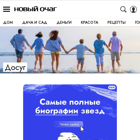
ДОМ
ДАЧА И САД
ДЕНЬГИ
КРАСОТА
РЕЦЕПТЫ
Г
Досуг