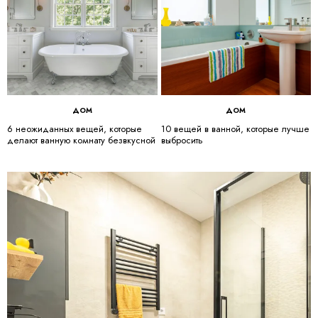
ДОМ
ДОМ
6 неожиданных вещей, которые
10 вещей в ванной, которые лучше
делают ванную комнату безвкусной
выбросить