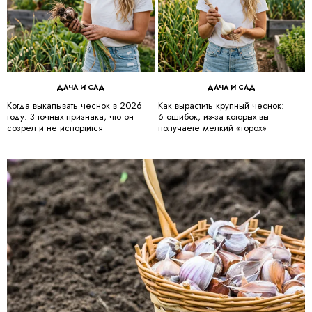
ДАЧА И САД
ДАЧА И САД
Когда выкапывать чеснок в 2026
Как вырастить крупный чеснок:
году: 3 точных признака, что он
6 ошибок, из-за которых вы
созрел и не испортится
получаете мелкий «горох»