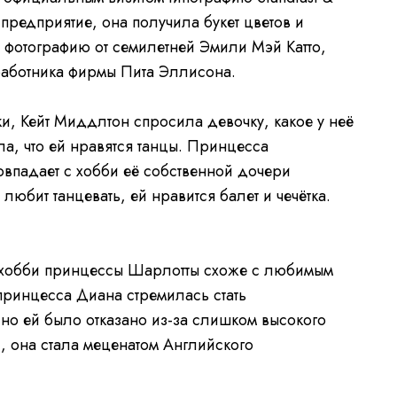
 предприятие, она получила букет цветов и
фотографию от семилетней Эмили Мэй Катто,
работника фирмы Пита Эллисона.
, Кейт Миддлтон спросила девочку, какое у неё
ла, что ей нравятся танцы. Принцесса
совпадает с хобби её собственной дочери
юбит танцевать, ей нравится балет и чечётка.
о хобби принцессы Шарлотты схоже с любимым
 принцесса Диана стремилась стать
о ей было отказано из-за слишком высокого
, она стала меценатом Английского