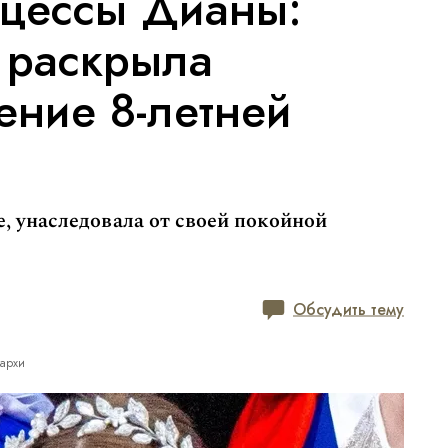
нцессы Дианы:
 раскрыла
ение 8-летней
, унаследовала от своей покойной
Обсудить тему
нархи