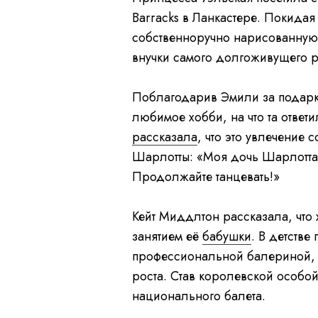
Barracks в Ланкастере. Покидая
собственноручно нарисованную 
внучки самого долгоживущего 
Поблагодарив Эмили за подарки
любимое хобби, на что та ответи
рассказала
, что это увлечение 
Шарлотты: «Моя дочь Шарлотта л
Продолжайте танцевать!»
Кейт Миддлтон рассказала, чт
занятием её
бабушки
. В детстве
профессиональной балериной, н
роста. Став королевской особой
национального балета.