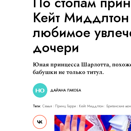
По стопам при
Кейт Миддлтон
любимое увлеч
дочери
Юная принцесса Шарлотта, похоже
бабушки не только титул.
ДАЙАНА ЛАКОБА
Теги:
Семья
Принц Гарри
Кейт Миддлтон
Британские мо