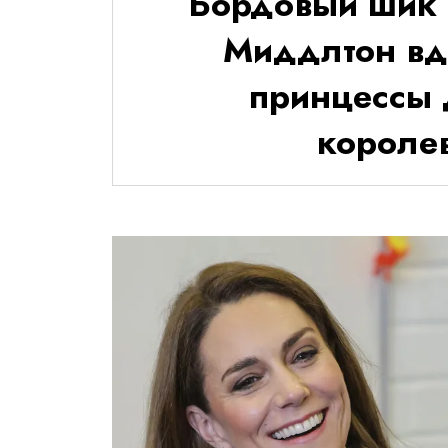
Бордовый шик 
Миддлтон вд
принцессы 
короле