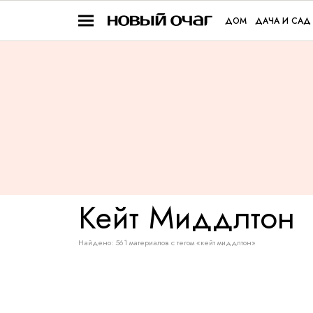
ДОМ
ДАЧА И САД
Кейт
Миддлтон
Найдено: 561 материалов с тегом «кейт миддлтон»