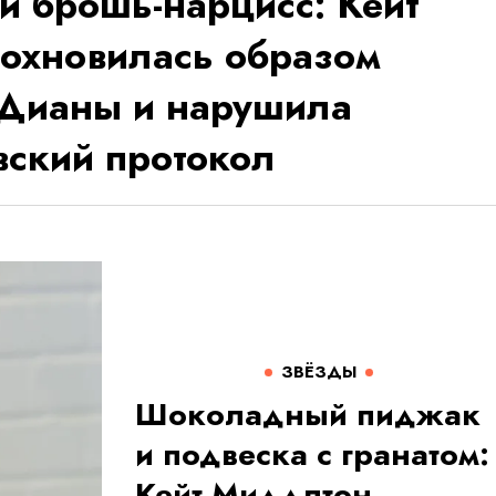
и брошь-нарцисс: Кейт
охновилась образом
Дианы и нарушила
вский протокол
ЗВЁЗДЫ
Шоколадный пиджак
и подвеска с гранатом:
Кейт Миддлтон