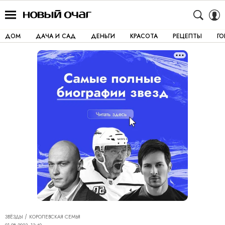
ДОМ
ДАЧА И САД
ДЕНЬГИ
КРАСОТА
РЕЦЕПТЫ
Г
ЗВЁЗДЫ
КОРОЛЕВСКАЯ СЕМЬЯ