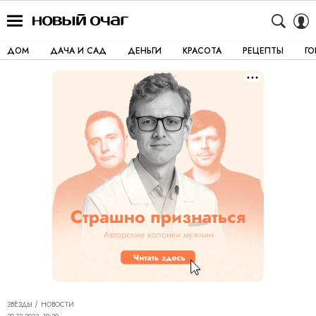
ДОМ
ДАЧА И САД
ДЕНЬГИ
КРАСОТА
РЕЦЕПТЫ
Г
ЗВЁЗДЫ
НОВОСТИ