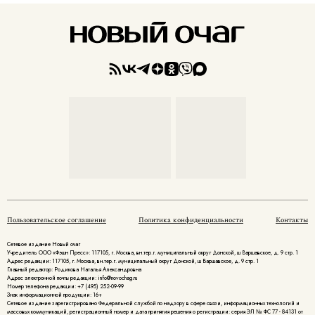
Пользовательское соглашение
Политика конфиденциальности
Контакты
Сетевое издание Новый очаг
Учредитель ООО «Фэшн Пресс»: 117105, г. Москва, вн.тер.г. муниципальный округ Донской, ш Варшавское, д. 9 стр. 1
Адрес редакции: 117105, г. Москва, вн.тер.г. муниципальный округ Донской, ш Варшавское, д. 9 стр. 1
Главный редактор: Родикова Наталья Александровна
Адрес электронной почты редакции: info@novochag.ru
Номер телефона редакции: +7 (495) 252-09-99
Знак информационной продукции: 16+
Cетевое издание зарегистрировано Федеральной службой по надзору в сфере связи, информационных технологий и
массовых коммуникаций, регистрационный номер и дата принятия решения о регистрации: серия ЭЛ № ФС 77 - 84131 от