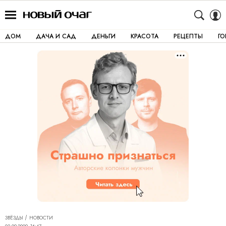
ДОМ
ДАЧА И САД
ДЕНЬГИ
КРАСОТА
РЕЦЕПТЫ
Г
ЗВЁЗДЫ
НОВОСТИ