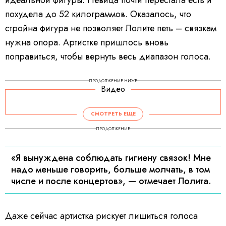
похудела до 52 килограммов. Оказалось, что
стройна фигура не позволяет Лолите петь – связкам
нужна опора. Артистке пришлось вновь
поправиться, чтобы вернуть весь диапазон голоса.
ПРОДОЛЖЕНИЕ НИЖЕ
Видео
V
i
d
СМОТРЕТЬ ЕЩЕ
e
o
P
ПРОДОЛЖЕНИЕ
l
a
y
e
r
«Я вынуждена соблюдать гигиену связок! Мне
i
s
надо меньше говорить, больше молчать, в том
l
o
a
числе и после концертов», — отмечает Лолита.
d
i
n
g
.
Даже сейчас артистка рискует лишиться голоса