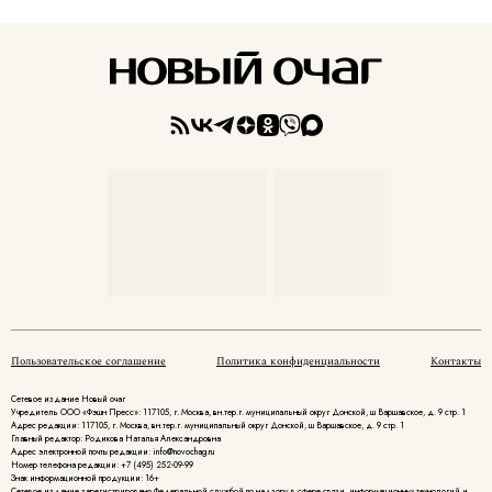
Пользовательское соглашение
Политика конфиденциальности
Контакты
Сетевое издание Новый очаг
Учредитель ООО «Фэшн Пресс»: 117105, г. Москва, вн.тер.г. муниципальный округ Донской, ш Варшавское, д. 9 стр. 1
Адрес редакции: 117105, г. Москва, вн.тер.г. муниципальный округ Донской, ш Варшавское, д. 9 стр. 1
Главный редактор: Родикова Наталья Александровна
Адрес электронной почты редакции: info@novochag.ru
Номер телефона редакции: +7 (495) 252-09-99
Знак информационной продукции: 16+
Cетевое издание зарегистрировано Федеральной службой по надзору в сфере связи, информационных технологий и