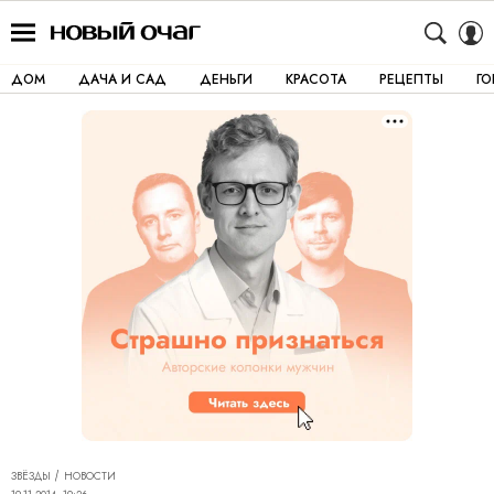
ДОМ
ДАЧА И САД
ДЕНЬГИ
КРАСОТА
РЕЦЕПТЫ
Г
ЗВЁЗДЫ
НОВОСТИ