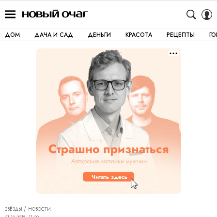
ДОМ
ДАЧА И САД
ДЕНЬГИ
КРАСОТА
РЕЦЕПТЫ
Г
ЗВЁЗДЫ
НОВОСТИ