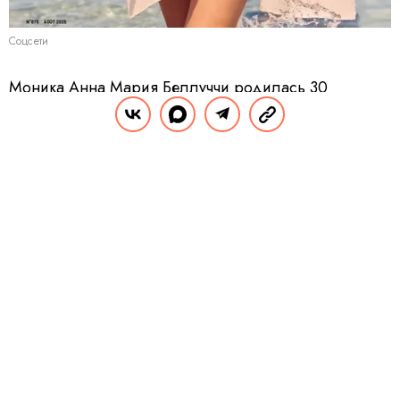
Соцсети
Моника Анна Мария Беллуччи родилась 30
сентября 1964 года в итальянской Умбрии. Свою
карьеру начинала как модель, но настоящую славу
ей принесло кино. Среди самых известных её работ:
«Малена», «Матрица: Перезагрузка»,
«Необратимость», «007: Спектр» и «Братья Гримм».
За вклад в искусство она удостоена множества
наград, включая орден Почётного легиона.
ПРОДОЛЖЕНИЕ НИЖЕ
Видео
СМОТРЕТЬ ЕЩЕ
ПРОДОЛЖЕНИЕ