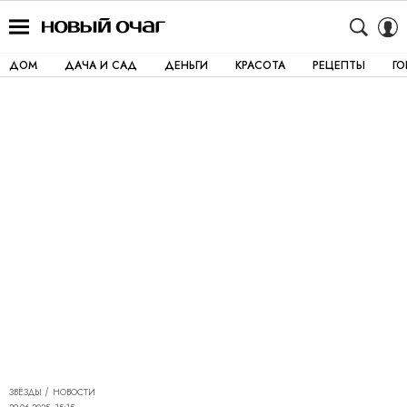
ДОМ
ДАЧА И САД
ДЕНЬГИ
КРАСОТА
РЕЦЕПТЫ
Г
ЗВЁЗДЫ
НОВОСТИ