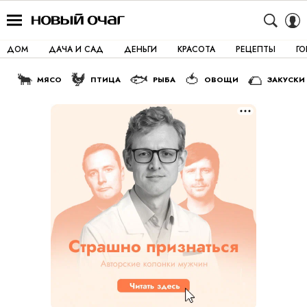
ДОМ
ДАЧА И САД
ДЕНЬГИ
КРАСОТА
РЕЦЕПТЫ
Г
🐂
🐓
🐟
🍅
🌮
МЯСО
ПТИЦА
РЫБА
ОВОЩИ
ЗАКУСКИ