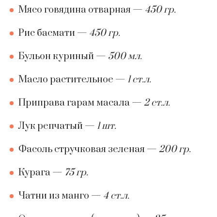
Мясо говядина отварная
—
450 гр.
Рис басмати
—
450 гр.
Бульон куриный
—
500 мл.
Масло растительное
—
1 ст.л.
Приправа гарам масала
—
2 ст.л.
Лук репчатый
—
1 шт.
Фасоль стручковая зеленая
—
200 гр.
Курага
—
75 гр.
Чатни из манго
—
4 ст.л.