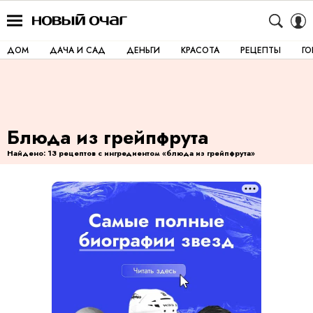
ДОМ
ДАЧА И САД
ДЕНЬГИ
КРАСОТА
РЕЦЕПТЫ
Г
Блюда из грейпфрута
Найдено: 13 рецептов с ингредиентом «блюда из грейпфрута»