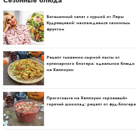
Сезонные блюда
Витаминный салат с хурмой от Леры
Кудрявцевой: наслаждаемся сезонным
фруктом
Рецепт тыквенно-сырной пасты от
кулинарного блогера: идеальное блюдо
на Хеллоуин
Приготовьте на Хеллоуин «кровавый»
горячий шоколад: рецепт от фуд-блогера