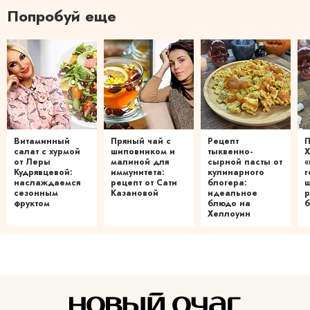
Попробуй еще
Витаминный
Пряный чай с
Рецепт
П
салат с хурмой
шиповником и
тыквенно-
Х
от Леры
малиной для
сырной пасты от
«
Кудрявцевой:
иммунитета:
кулинарного
г
наслаждаемся
рецепт от Сати
блогера:
ш
сезонным
Казановой
идеальное
р
фруктом
блюдо на
б
Хеллоуин