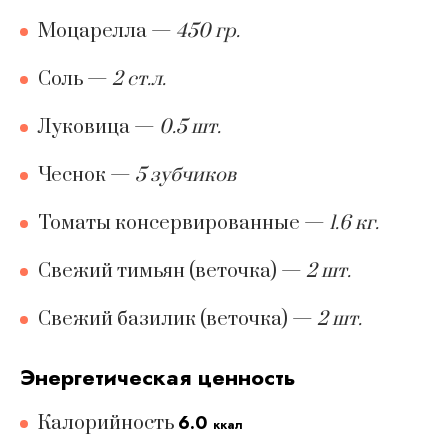
Моцарелла
—
450 гр.
Соль
—
2 ст.л.
Луковица
—
0.5 шт.
Чеснок
—
5 зубчиков
Томаты консервированные
—
1.6 кг.
Свежий тимьян (веточка)
—
2 шт.
Свежий базилик (веточка)
—
2 шт.
Энергетическая ценность
6.0
Калорийность
ккал