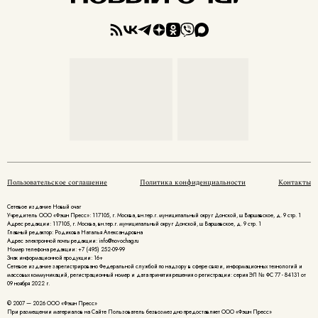
Пользовательское соглашение
Политика конфиденциальности
Контакты
Сетевое издание Новый очаг
Учредитель ООО «Фэшн Пресс»: 117105, г. Москва, вн.тер.г. муниципальный округ Донской, ш Варшавское, д. 9 стр. 1
Адрес редакции: 117105, г. Москва, вн.тер.г. муниципальный округ Донской, ш Варшавское, д. 9 стр. 1
Главный редактор: Родикова Наталья Александровна
Адрес электронной почты редакции: info@novochag.ru
Номер телефона редакции: +7 (495) 252-09-99
Знак информационной продукции: 16+
Cетевое издание зарегистрировано Федеральной службой по надзору в сфере связи, информационных технологий и
массовых коммуникаций, регистрационный номер и дата принятия решения о регистрации: серия ЭЛ № ФС 77 - 84131 от
09 ноября 2022 г.
© 2007 — 2026 ООО «Фэшн Пресс»
При размещении материалов на Сайте Пользователь безвозмездно предоставляет ООО «Фэшн Пресс»