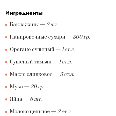
ингредиенты
Баклажаны
—
2 шт.
Панировочные сухари
—
500 гр.
Орегано сушеный
—
1 ст.л.
Сушеный тимьян
—
1 ст.л.
Масло оливковое
—
5 ст.л.
Мука
—
20 гр.
Яйца
—
6 шт.
Молоко цельное
—
2 ст.л.