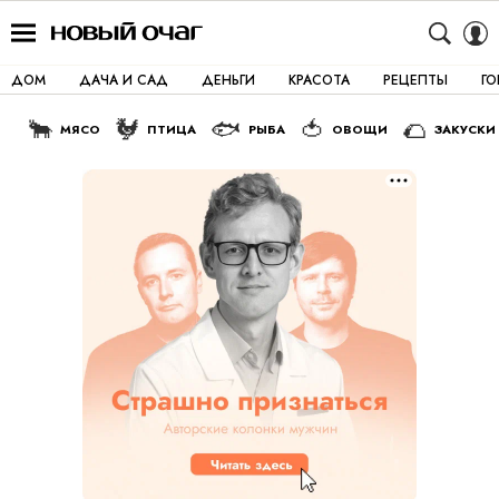
ДОМ
ДАЧА И САД
ДЕНЬГИ
КРАСОТА
РЕЦЕПТЫ
Г
🐂
🐓
🐟
🍅
🌮
МЯСО
ПТИЦА
РЫБА
ОВОЩИ
ЗАКУСКИ