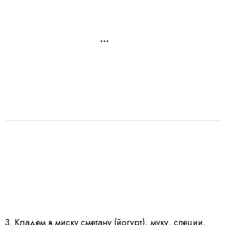
3. Кладем в миску сметану (йогурт), муку, специи.