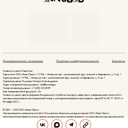
Пользовательское соглашение
Политика конфиденциальности
Контакты
Сетевое издание Новый очаг
Учредитель ООО «Фэшн Пресс»: 117105, г. Москва, вн.тер.г. муниципальный округ Донской, ш Варшавское, д. 9 стр. 1
Адрес редакции: 117105, г. Москва, вн.тер.г. муниципальный округ Донской, ш Варшавское, д. 9 стр. 1
Главный редактор: Родикова Наталья Александровна
Адрес электронной почты редакции: info@novochag.ru
Номер телефона редакции: +7 (495) 252-09-99
Знак информационной продукции: 16+
Cетевое издание зарегистрировано Федеральной службой по надзору в сфере связи, информационных технологий и
массовых коммуникаций, регистрационный номер и дата принятия решения о регистрации: серия ЭЛ № ФС 77 - 84131 от
09 ноября 2022 г.
© 2007 — 2026 ООО «Фэшн Пресс»
При размещении материалов на Сайте Пользователь безвозмездно предоставляет ООО «Фэшн Пресс»
неисключительные права на использование, воспроизведение, распространение, создание производных произведений,
а также на демонстрацию материалов и доведение их до всеобщего сведения.