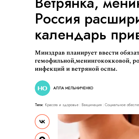
Ветрянка, менин
Россия расшир
календарь при
Минздрав планирует ввести обяза
гемофильной,менингококковой, р
инфекций и ветряной оспы.
АЛЛА МЕЛЬНИЧЕНКО
Теги:
Красота и здоровье
Вакцинация
Социальное обесп