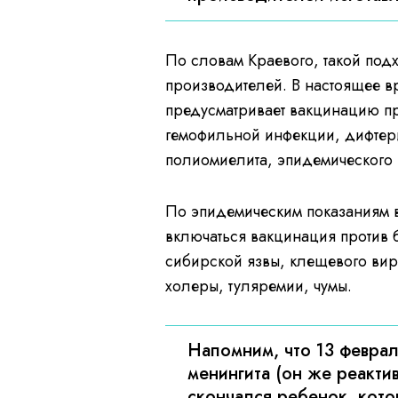
По словам Краевого, такой подх
производителей. В настоящее 
предусматривает вакцинацию про
гемофильной инфекции, дифтери
полиомиелита, эпидемического п
По эпидемическим показаниям 
включаться вакцинация против 
сибирской язвы, клещевого вир
холеры, туляремии, чумы.
Напомним, что 13 февра
менингита (он же реакти
скончался ребенок, кото