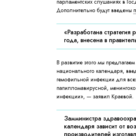
парламентских слушаниях в Гос
Дополнительно будут введены
«Разработана стратегия
года, внесена в правител
В развитие этого мы предлагае
национального календаря, введ
гемофильной инфекции для всех 
папилломавирусной, менингокок
инфекции», — заявил Краевой.
Замминистра здравоохра
календаря зависит от во
производителей изготав