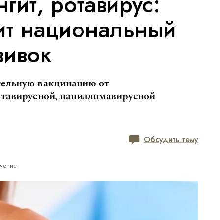
гит, ротавирус:
ит национальный
вивок
тельную вакцинацию от
отавирусной, папилломавирусной
Обсудить тему
ечение