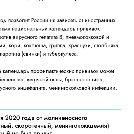
од позволит России не зависеть от иностранных
время национальный календарь
прививок
тив вирусного гепатита В, пневмококковой и
и, кори, коклюша, гриппа, краснухи, столбняка,
аротита (свинки) и туберкулеза.
в календарь профилактических прививок может
бешенства, ветряной оспы, брюшного тифа,
усного энцефалита, менингококковой инфекции,
ля 2020 года от молниеносного
вный, скоротечный, менингококкцемия)
рый не был привит.