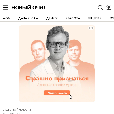
ДОМ
ДАЧА И САД
ДЕНЬГИ
КРАСОТА
РЕЦЕПТЫ
Г
ОБЩЕСТВО
НОВОСТИ