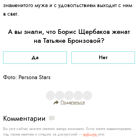
знаменитого мужа и с удовольствием выходит с ним
в свет.
А вы знали, что Борис Щербаков женат
на Татьяне Бронзовой?
Да
Нет
Фото: Persona Stars
Поделиться
Комментарии
Вы уже сейчас можете ответить автору анонимно. Если хотите комментировать
под своим именем и следить за дискуссией —
войдите
или