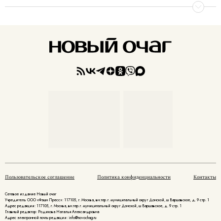
Пользовательское соглашение
Политика конфиденциальности
Контакты
Сетевое издание Новый очаг
Учредитель ООО «Фэшн Пресс»: 117105, г. Москва, вн.тер.г. муниципальный округ Донской, ш Варшавское, д. 9 стр. 1
Адрес редакции: 117105, г. Москва, вн.тер.г. муниципальный округ Донской, ш Варшавское, д. 9 стр. 1
Главный редактор: Родикова Наталья Александровна
Адрес электронной почты редакции: info@novochag.ru