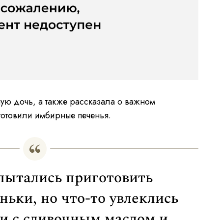
ю дочь, а также рассказала о важном
готовили имбирные печенья.
пытались приготовить
ьки, но что-то увлеклись
и с сливочным маслом и