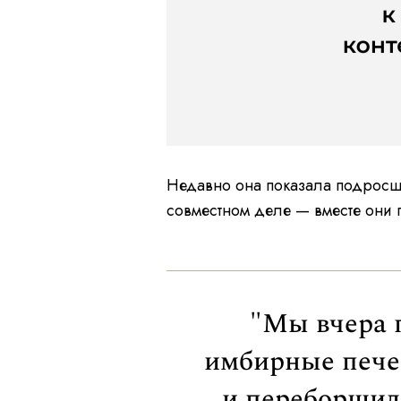
Недавно она показала подросшу
совместном деле — вместе они 
"Мы вчера 
имбирные печен
и переборщил