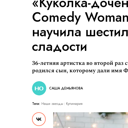
«Куколка-дочен
Comedy Woman 
научила шести
сладости
36-летняя артистка во второй раз с
родился сын, которому дали имя Ф
САША ДЕМЬЯНОВА
Теги:
Наши звезды
Кулинария