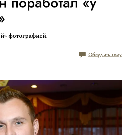
н поработал «у
»
ой» фотографией.
Обсудить тему