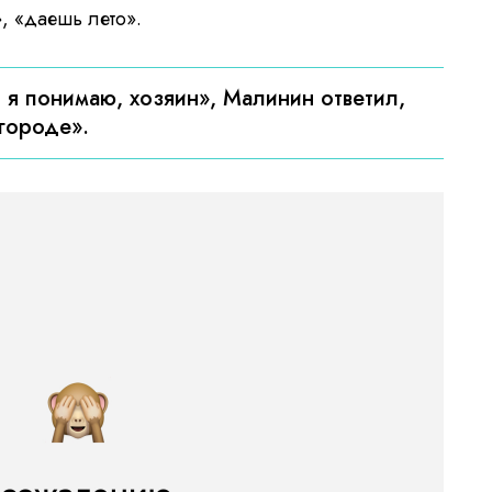
», «даешь лето».
 я понимаю, хозяин», Малинин ответил,
 огороде».