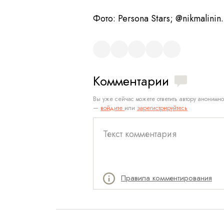
Фото: Persona Stars; @nikmalinin
Комментарии
Вы уже сейчас можете ответить автору анонимно
—
войдите
или
зарегистрируйтесь
Правила комментирования