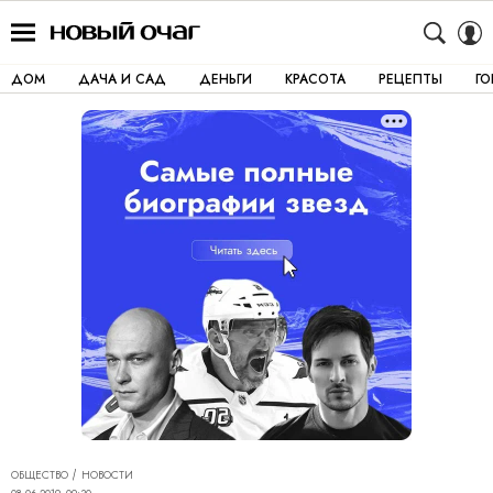
ДОМ
ДАЧА И САД
ДЕНЬГИ
КРАСОТА
РЕЦЕПТЫ
Г
ОБЩЕСТВО
НОВОСТИ