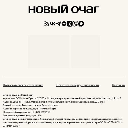
Пользовательское соглашение
Политика конфиденциальности
Контакты
Сетевое издание Новый очаг
Учредитель ООО «Фэшн Пресс»: 117105, г. Москва, вн.тер.г. муниципальный округ Донской, ш Варшавское, д. 9 стр. 1
Адрес редакции: 117105, г. Москва, вн.тер.г. муниципальный округ Донской, ш Варшавское, д. 9 стр. 1
Главный редактор: Родикова Наталья Александровна
Адрес электронной почты редакции: info@novochag.ru
Номер телефона редакции: +7 (495) 252-09-99
Знак информационной продукции: 16+
Cетевое издание зарегистрировано Федеральной службой по надзору в сфере связи, информационных технологий и
массовых коммуникаций, регистрационный номер и дата принятия решения о регистрации: серия ЭЛ № ФС 77 - 84131 от
09 ноября 2022 г.