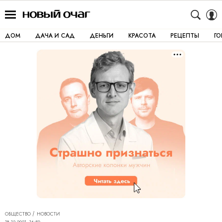
ДОМ
ДАЧА И САД
ДЕНЬГИ
КРАСОТА
РЕЦЕПТЫ
Г
ОБЩЕСТВО
НОВОСТИ