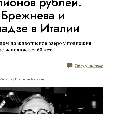
лионов рублей.
 Брежнева и
ладзе в Италии
идом на живописное озеро у подножия
е исполняется 60 лет.
Обсудить тему
 Меладзе
Константин Меладзе