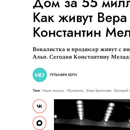
Дом за 55 мил
Как живут Вера
Константин Ме
Вокалистка и продюсер живут с в
Альп. Сегодня Константину Меладз
ГУЛЬНАРА КЕРН
Теги:
Наши звезды
Музыканты
Вера Брежнева
Валерий