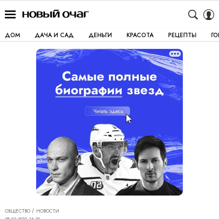
ДОМ
ДАЧА И САД
ДЕНЬГИ
КРАСОТА
РЕЦЕПТЫ
Г
ОБЩЕСТВО
НОВОСТИ