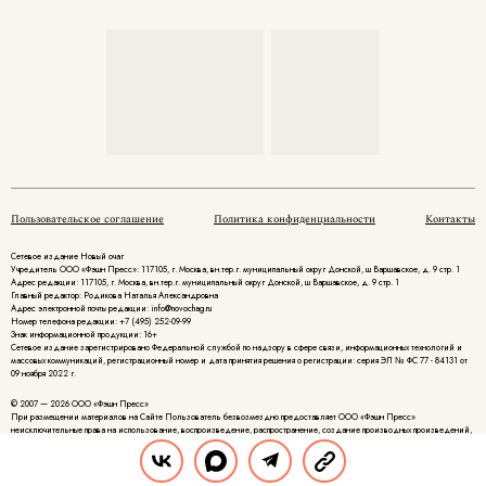
Пользовательское соглашение
Политика конфиденциальности
Контакты
Сетевое издание Новый очаг
Учредитель ООО «Фэшн Пресс»: 117105, г. Москва, вн.тер.г. муниципальный округ Донской, ш Варшавское, д. 9 стр. 1
Адрес редакции: 117105, г. Москва, вн.тер.г. муниципальный округ Донской, ш Варшавское, д. 9 стр. 1
Главный редактор: Родикова Наталья Александровна
Адрес электронной почты редакции: info@novochag.ru
Номер телефона редакции: +7 (495) 252-09-99
Знак информационной продукции: 16+
Cетевое издание зарегистрировано Федеральной службой по надзору в сфере связи, информационных технологий и
массовых коммуникаций, регистрационный номер и дата принятия решения о регистрации: серия ЭЛ № ФС 77 - 84131 от
09 ноября 2022 г.
© 2007 — 2026 ООО «Фэшн Пресс»
При размещении материалов на Сайте Пользователь безвозмездно предоставляет ООО «Фэшн Пресс»
неисключительные права на использование, воспроизведение, распространение, создание производных произведений,
а также на демонстрацию материалов и доведение их до всеобщего сведения.