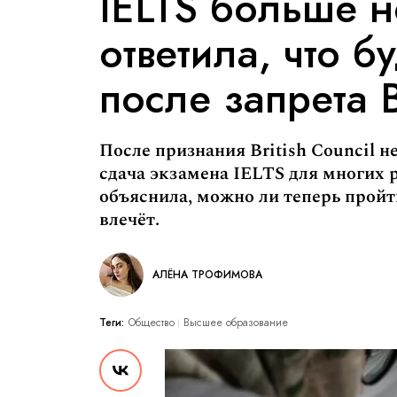
IELTS больше н
ответила, что б
после запрета B
После признания British Council 
сдача экзамена IELTS для многих 
объяснила, можно ли теперь пройти
влечёт.
АЛЁНА ТРОФИМОВА
Теги:
Общество
Высшее образование