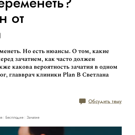
еременеть?
н от
а
еменеть. Но есть нюансы. О том, какие
еред зачатием, как часто должен
акже какова вероятность зачатия в одном
ог, главврач клиники Plan B Светлана
Обсудить тему
ия
Бесплодие
Зачатие