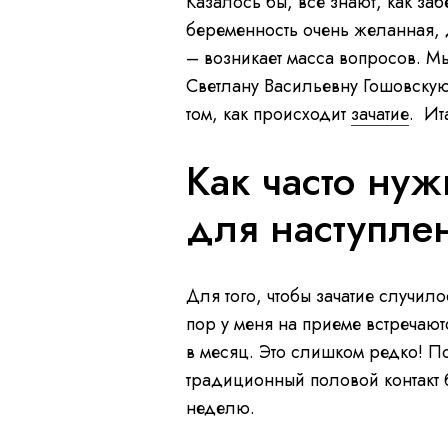
Казалось бы, все знают, как за
беременность очень желанная, 
– возникает масса вопросов. М
Светлану Васильевну Гошовску
том, как происходит
зачатие
. Ит
Как часто нуж
для наступле
Для того, чтобы зачатие случил
пор у меня на приеме встречают
в месяц. Это слишком редко! П
традиционный половой контакт б
неделю.