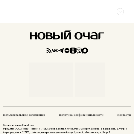
Пользовательское соглашение
Политика конфиденциальности
Контакты
Сетевое издание Новый очаг
Учредитель ООО «Фэшн Пресс»: 117105, г. Москва, вн.тер.г. муниципальный округ Донской, ш Варшавское, д. 9 стр. 1
Адрес редакции: 117105, г. Москва, вн.тер.г. муниципальный округ Донской, ш Варшавское, д. 9 стр. 1