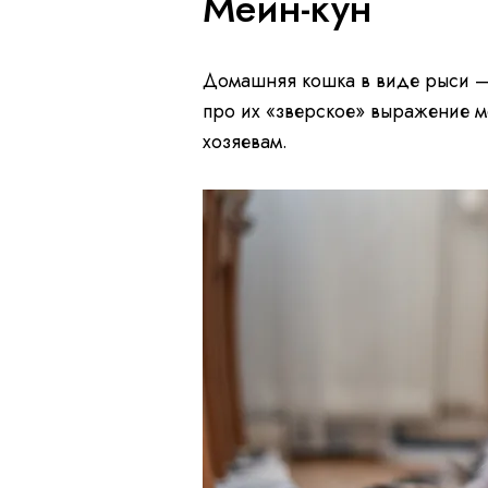
Мейн-кун
Домашняя кошка в виде рыси —
про их «зверское» выражение м
хозяевам.