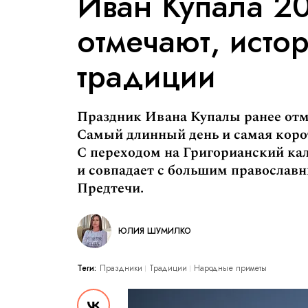
Иван Купала 20
отмечают, исто
традиции
Праздник Ивана Купалы ранее отме
Самый длинный день и самая корот
С переходом на Григорианский кал
и совпадает с большим православ
Предтечи.
ЮЛИЯ ШУМИЛКО
Теги:
Праздники
Традиции
Народные приметы