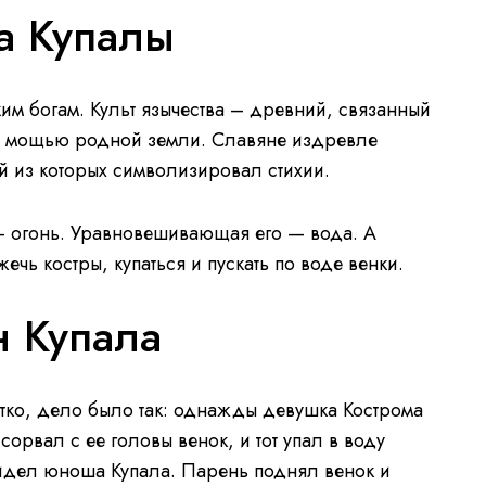
а Купалы
м богам. Культ язычества – древний, связанный
й мощью родной земли. Славяне издревле
 из которых символизировал стихии.
 огонь. Уравновешивающая его — вода. А
жечь костры, купаться и пускать по воде венки.
н Купала
тко, дело было так: однажды девушка Кострома
 сорвал с ее головы венок, и тот упал в воду
сидел юноша Купала. Парень поднял венок и